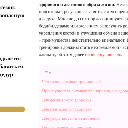
здорового и активного образа жизни
. Неза
сезон:
подготовки, регулярные занятия с отягощени
езопасную
для духа. Многие до сих пор ассоциируют 
бодибилдерами или желанием заполучить ре
укрепления костей и улучшения обмена веще
– преимущества действительно впечатляют. 
тренировки должны стать неотъемлемой част
ожидать, об этом далее на
idnepryanin.com
.
идкости:
збавиться
цедур
Что такое силовые тренировки?
Преимущества силовых тренировок для здор
Для физического здоровья
Для ментального здоровья
Для уверенности и самооценки
Виды силовых тренировок