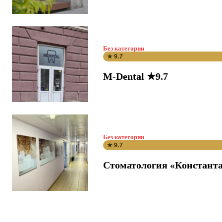
Без категории
★ 9.7
M-Dental ★9.7
Без категории
★ 9.7
Стоматология «Константа