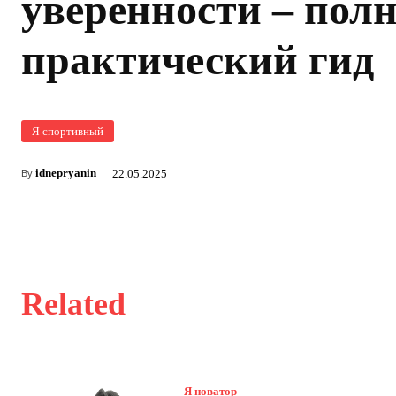
уверенности – пол
практический гид
Я спортивный
idnepryanin
22.05.2025
By
Related
Я новатор