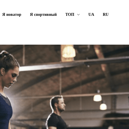
Я новатор
Я спортивный
ТОП
UA
RU