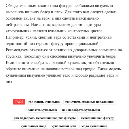
Обладательницам такого типа фигуры необходимо визуально
выровнять ширину бедер и плеч. Для этого вам следует сделать
основной акцент на верх, а низ сделать максимально
нейтральным. Идеальным вариантом для типа фигуры
«треугольник» является купальник контрастных цветов.
Например, яркий, светлый верх со вставками и нейтральный
однотонный низ сделают фигуру пропорциональной.
Рекомендуем отказаться от различных декоративных элементов на
трусиках, поскольку они способны визуально увеличить бедра.
Если вы хотите выбрать сплошной купальник, то обязательно
обратите внимание на наличие вставок под грудью. Такая модель
купальника визуально удлиняет тело и хорошо разделяет верх и
низ.
TAGS
где купить купальник
где купить стильные купальники
заказать купальник
как подобрать купальник
как подобрать купальник под тип фигуры
купальник под фигуру
купальники мода
купальники цена
мода купальники