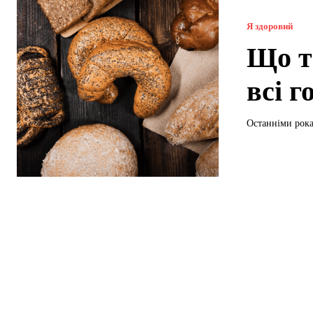
Я здоровий
Що т
всі г
Останніми рока