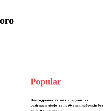
ого
Popular
Лімфодренаж та застій рідини: як
розігнати лімфу та позбутися набряків без
дорогих процедур