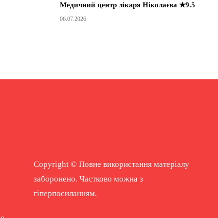
Медичний центр лікаря Ніколаєва ★9.5
06.07.2026
Copyright © Повне використання матеріалу
заборонено. Частково можна з
гіперпосиланням.
ne