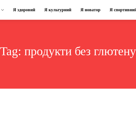
Я здоровий
Я культурний
Я новатор
Я спортивни
Tag:
продукти без глютену