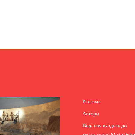
Реклама
Автори
Видання входить до
медіа-групи
MistoOnli