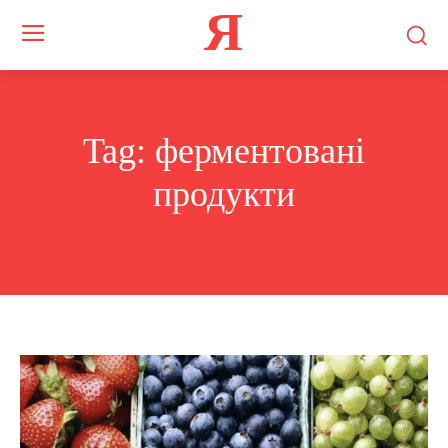
Я
Tag:
ферментовані
продукти