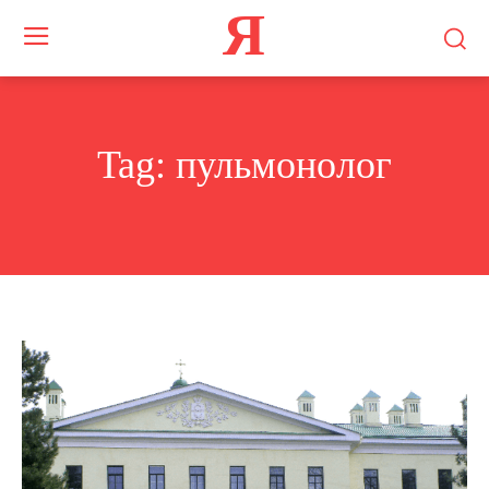
Я
Tag:
пульмонолог