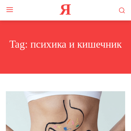
Я
Tag:
психика и кишечник