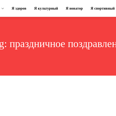
Я здоров
Я культурный
Я новатор
Я спортивный
g:
праздничное поздравле