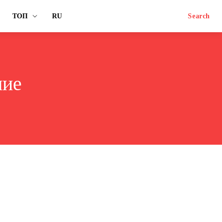
ТОП
RU
Search
ние