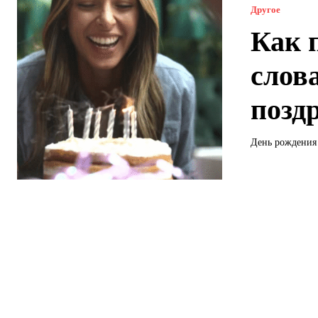
Другое
Как 
слов
позд
День рождения 