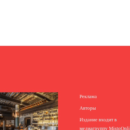
Реклама
Авторы
Издание входит в
медиагруппу
MistoOnli