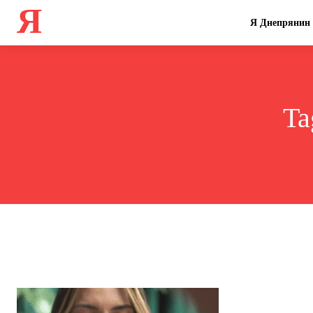
Я
Я Днепрянин
Ta