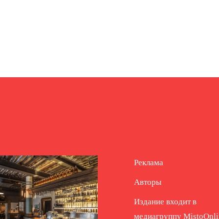
Реклама
Авторы
Издание входит в
медиагруппу
MistoOnli