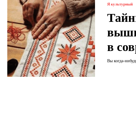
Я культурный
Тайн
выши
в со
Вы когда-нибуд