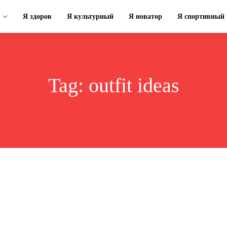
Я здоров
Я культурный
Я новатор
Я спортивный
Tag:
outfit ideas