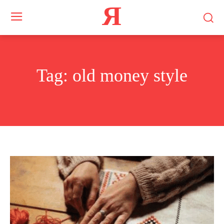
Я
Tag:
old money style