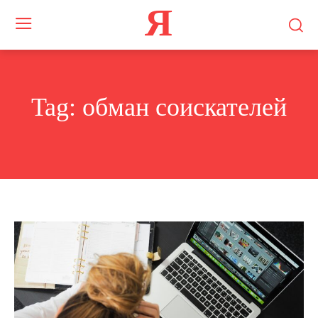
Я
Tag:
обман соискателей