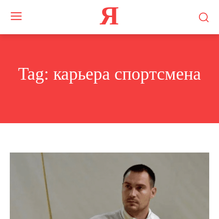
Я
Tag:
карьера спортсмена