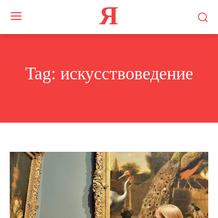
Я
Tag:
искусствоведение