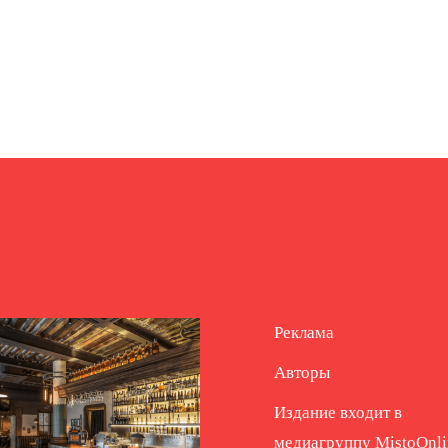
Реклама
Авторы
Издание входит в
медиагруппу
MistoOnli