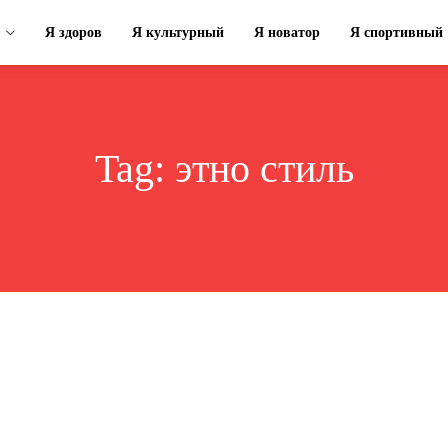
Я здоров
Я культурный
Я новатор
Я спортивный
Tag:
этно стиль