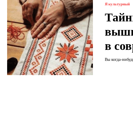
Я культурный
Тайн
выши
в со
Вы когда-нибуд