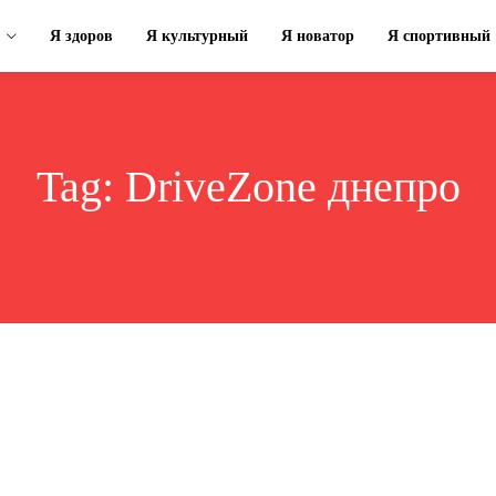
Я здоров
Я культурный
Я новатор
Я спортивный
Tag:
DriveZone днепро