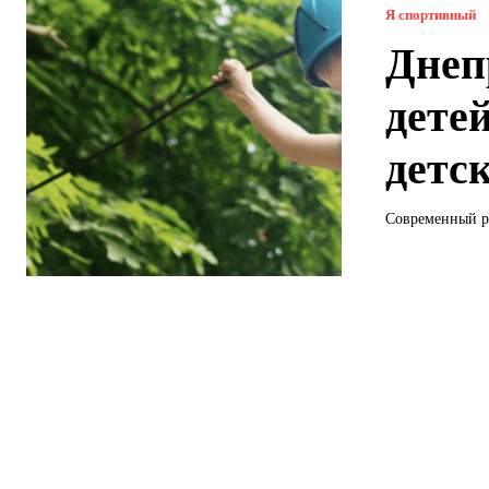
Я спортивный
Днеп
дете
детс
Современный р