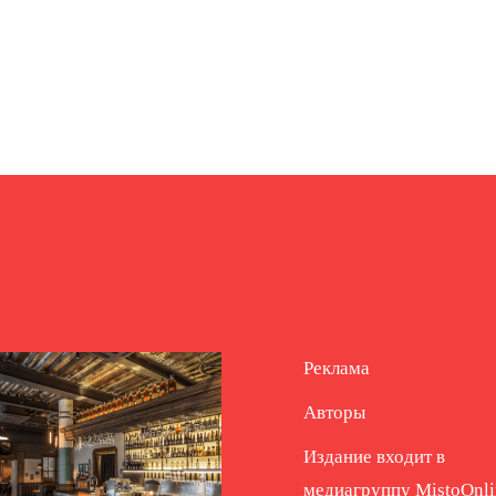
Реклама
Авторы
Издание входит в
медиагруппу
MistoOnli