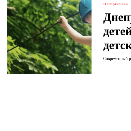
Я спортивный
Днеп
дете
детс
Современный р