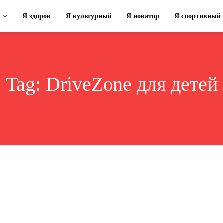
Я здоров
Я культурный
Я новатор
Я спортивный
Tag:
DriveZone для детей