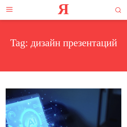
Я
Tag:
дизайн презентаций