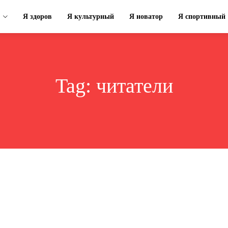
Я здоров
Я культурный
Я новатор
Я спортивный
Tag:
читатели