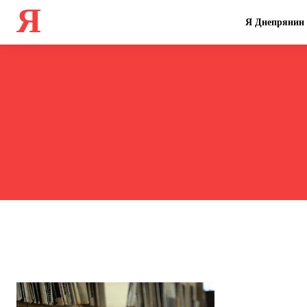
Я
Я Днепрянин