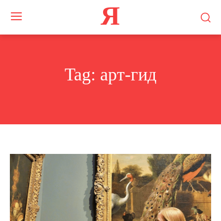
Я
Tag:
арт-гид