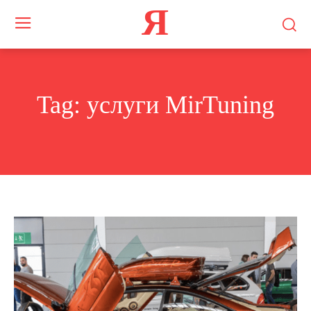
Я
Tag:
услуги MirTuning