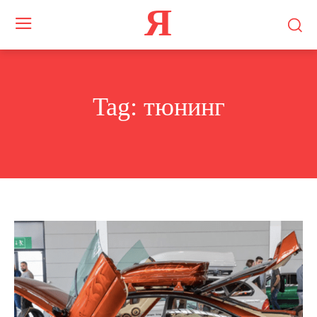
Я
Tag:
тюнинг