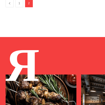
1
2
Я