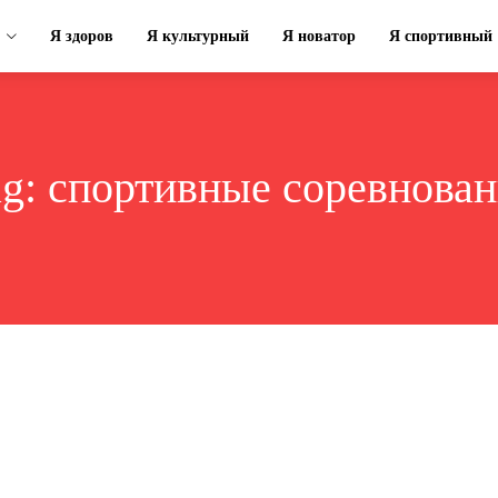
Я здоров
Я культурный
Я новатор
Я спортивный
ag:
спортивные соревнован