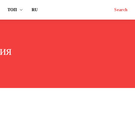
ТОП
RU
Search
ия