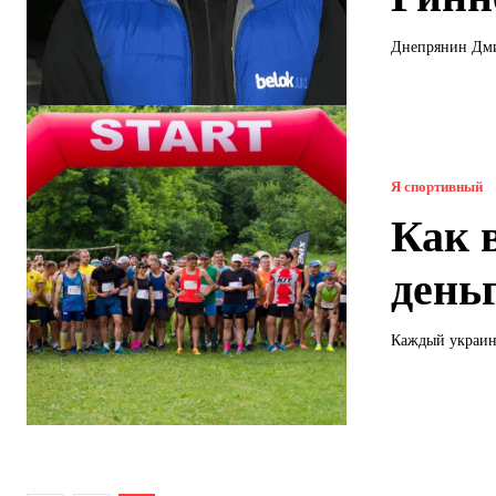
Днепрянин Дми
Я спортивный
Как 
день
Каждый украине