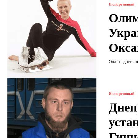
Я спортивный
Олим
Укра
Окса
Она гордость не
Я спортивный
Днеп
уста
Гинн