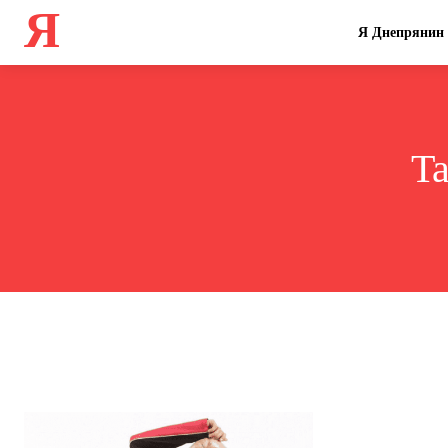
Я
Я Днепрянин
T