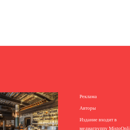
Реклама
Авторы
Издание входит в
медиагруппу
MistoOnli