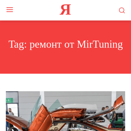
Я
Tag:
ремонт от MirTuning