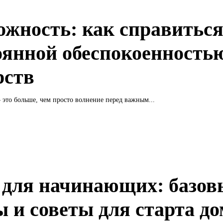
ожность: как справиться
оянной обеспокоенностью
рств
это больше, чем просто волнение перед важным...
 для начинающих: базов
ы и советы для старта д