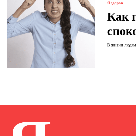
Я здоров
Как 
спок
В жизни людям 