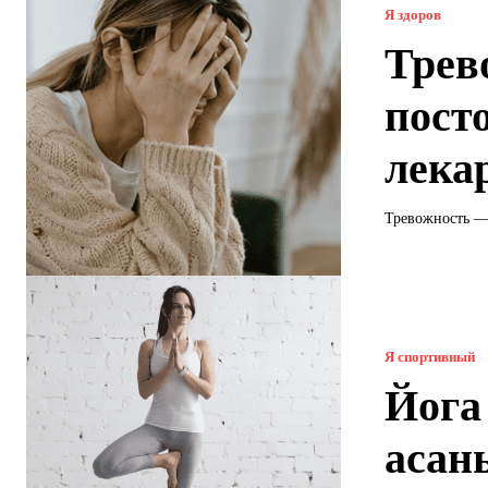
Я здоров
Трев
пост
лека
Тревожность — 
Я спортивный
Йога
асан