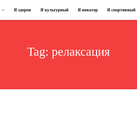
Я здоров
Я культурный
Я новатор
Я спортивный
Tag:
релаксация