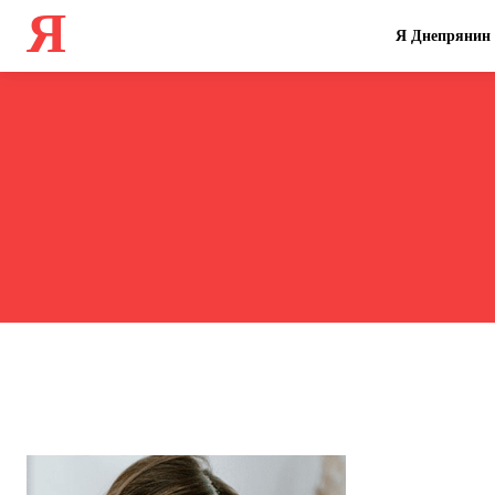
Я
Я Днепрянин