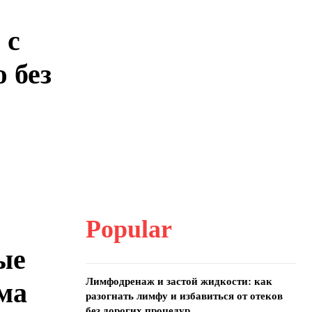
 с
 без
Popular
ые
Лимфодренаж и застой жидкости: как
ома
разогнать лимфу и избавиться от отеков
без дорогих процедур