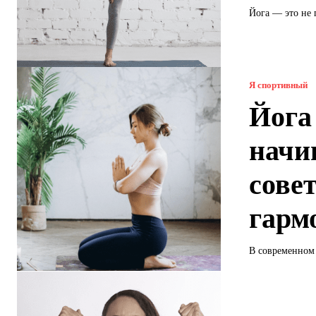
Йога — это не 
Я спортивный
Йога
начи
сове
гарм
В современном 