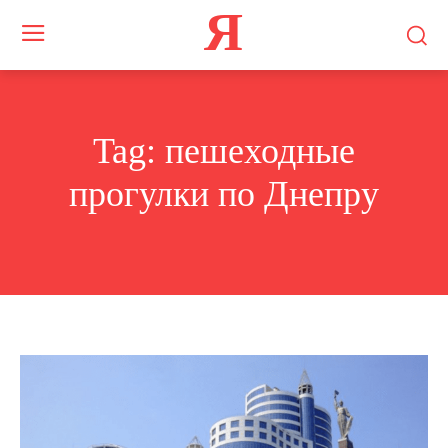
Я
Tag:
пешеходные
прогулки по Днепру