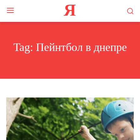
Я
Tag:
Пейнтбол в днепре