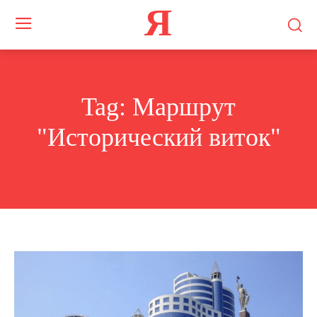
Я
Tag:
Маршрут
"Исторический виток"