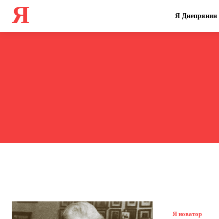
Я
Я Днепрянин
Я новатор