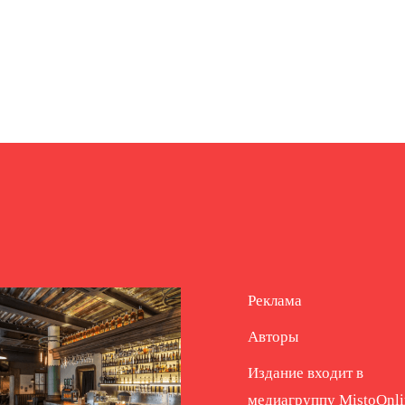
Реклама
Авторы
Издание входит в
медиагруппу
MistoOnli