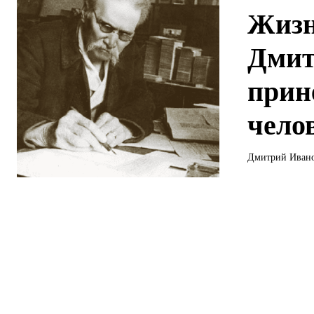
Жизн
Дмит
прин
чело
Дмитрий Иванов