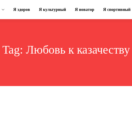
Я здоров
Я культурный
Я новатор
Я спортивный
Tag:
Любовь к казачеству