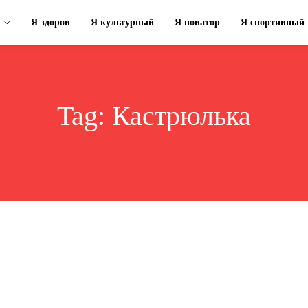
Я здоров
Я культурный
Я новатор
Я спортивный
Tag:
Кастрюлька