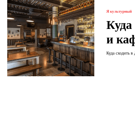
Я культурный
Куда
и ка