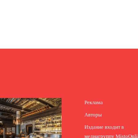
Реклама
Авторы
Издание входит в
медиагруппу
MistoOnli