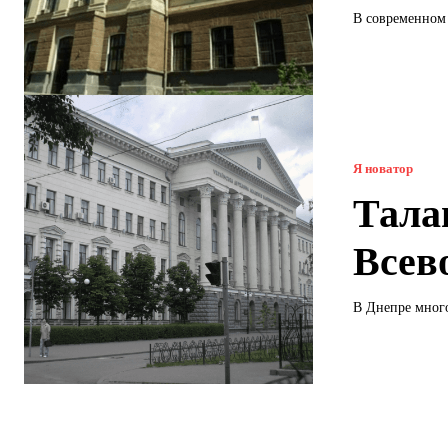
В современном 
Я новатор
Тала
Всев
В Днепре много