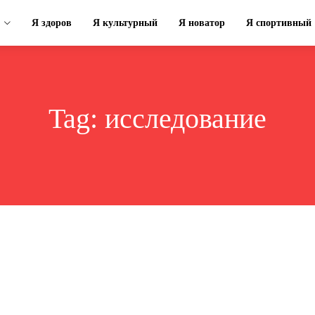
Я здоров
Я культурный
Я новатор
Я спортивный
Tag:
исследование