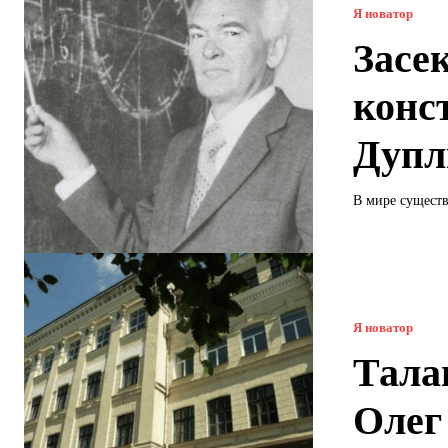
Я новатор
Засе
конс
Дупл
В мире существ
Я новатор
Тала
Олег