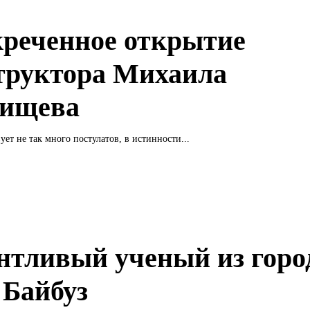
креченное открытие
труктора Михаила
ищева
ует не так много постулатов, в истинности...
нтливый ученый из горо
 Байбуз