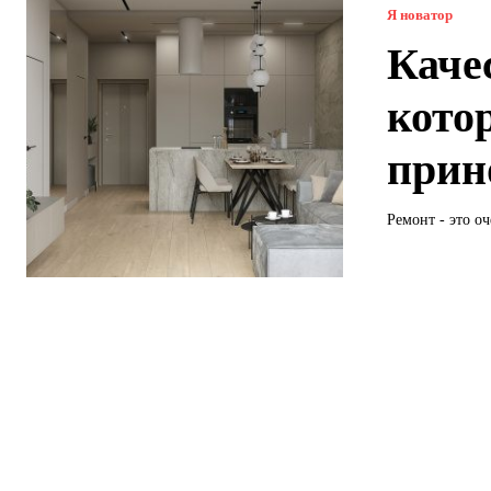
Я новатор
Каче
кото
прин
Ремонт - это оч