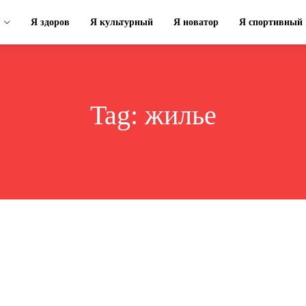
Я здоров
Я культурный
Я новатор
Я спортивный
Tag:
жилье