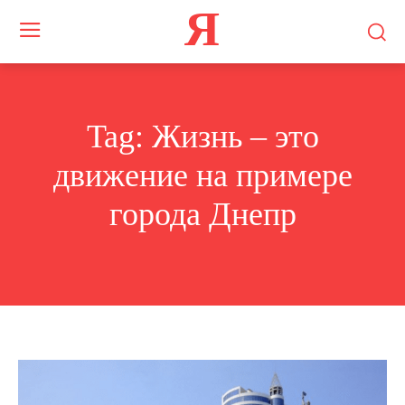
Я
Tag:
Жизнь – это
движение на примере
города Днепр