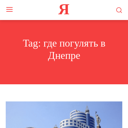
Я
Tag:
где погулять в
Днепре