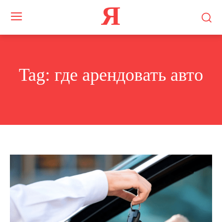
Я
Tag:
где арендовать авто