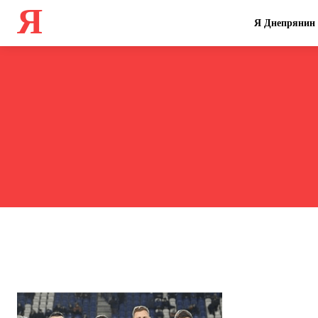
Я
Я Днепрянин