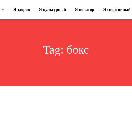
Я здоров
Я культурный
Я новатор
Я спортивный
Tag:
бокс