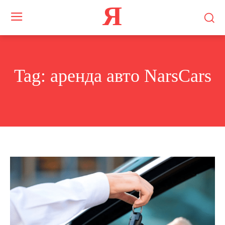
Я
Tag:
аренда авто NarsCars