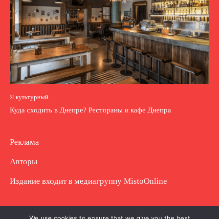
Я культурный
Куда сходить в Днепре? Рестораны и кафе Днепра
Реклама
Авторы
Издание входит в медиагруппу
MistoOnline
Copyright © Полное использование материала
We use cookies to ensure that we give you the best