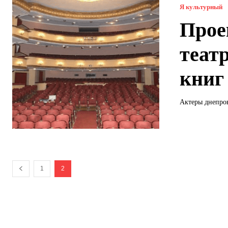
Я культурный
Прое
теат
книг
Актеры днепров
1
2