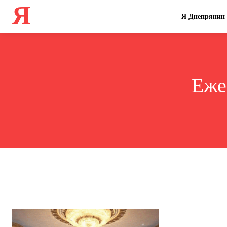
Я
Я Днепрянин
Еже