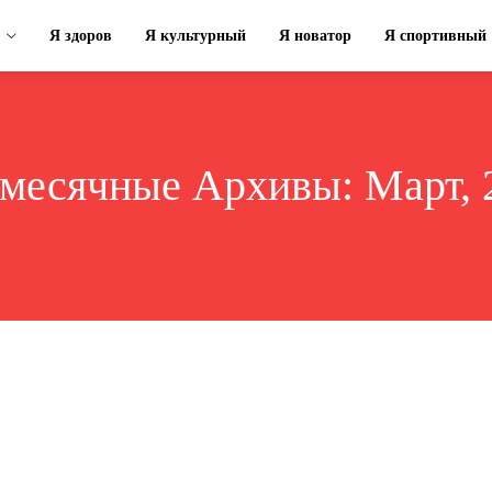
Я здоров
Я культурный
Я новатор
Я спортивный
месячные Архивы: Март, 