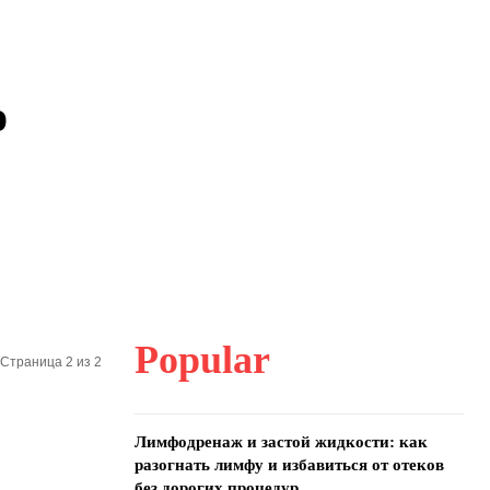
о
Popular
Страница 2 из 2
Лимфодренаж и застой жидкости: как
разогнать лимфу и избавиться от отеков
без дорогих процедур